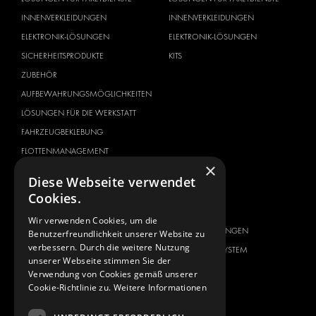
INNENVERKLEIDUNGEN
INNENVERKLEIDUNGEN
ELEKTRONIK-LÖSUNGEN
ELEKTRONIK-LÖSUNGEN
SICHERHEITSPRODUKTE
KITS
ZUBEHÖR
AUFBEWAHRUNGSMÖGLICHKEITEN
LÖSUNGEN FÜR DIE WERKSTATT
FAHRZEUGBEKLEBUNG
FLOTTENMANAGEMENT
×
SERVICE CENTER
Diese Webseite verwendet
Cookies.
FAHRZEUGHERSTELLER
ÜBER UNS
CITROËN
ANBIETER VON
Wir verwenden Cookies, um die
KOMPLETTLÖSUNGEN
Benutzerfreundlichkeit unserer Website zu
DACIA
verbessern. Durch die weitere Nutzung
ÜBER MODUL-SYSTEM
FIAT
unserer Webseite stimmen Sie der
DOWNLOADS
Verwendung von Cookies gemäß unserer
FORD
Cookie-Richtlinie zu.
Weitere Informationen
NEUIGKEITEN
HYUNDAI
KONTAKT
IVECO