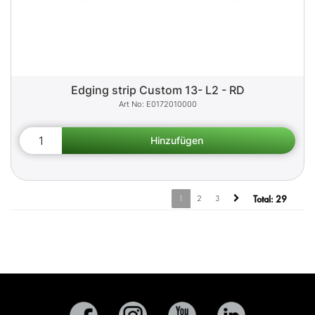
Edging strip Custom 13- L2 - RD
E0172010000
1
2
3
Total:
29