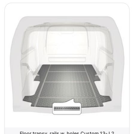
Floor transv. rails w. holes Custom 13- L2