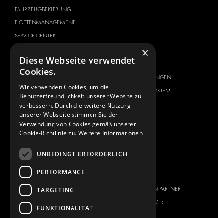
FAHRZEUGBEKLEBUNG
FLOTTENMANAGEMENT
SERVICE CENTER
×
FAHRZEUGHERSTELLER
ÜBER UNS
Diese Webseite verwendet
CITROËN
ANBIETER VON
Cookies.
KOMPLETTLÖSUNGEN
DACIA
Wir verwenden Cookies, um die
ÜBER MODUL-SYSTEM
FIAT
Benutzerfreundlichkeit unserer Website zu
DOWNLOADS
verbessern. Durch die weitere Nutzung
FORD
unserer Webseite stimmen Sie der
NEUIGKEITEN
HYUNDAI
Verwendung von Cookies gemäß unserer
Cookie-Richtlinie zu.
Weitere Informationen
KONTAKT
IVECO
MAN
KONTAKT
UNBEDINGT ERFORDERLICH
MAXUS
FAQ
PERFORMANCE
MERCEDES
PRESSE
NISSAN
WERDEN SIE EIN PARTNER
TARGETING
OPEL
STELLENANGEBOTE
FUNKTIONALITÄT
PEUGEOT