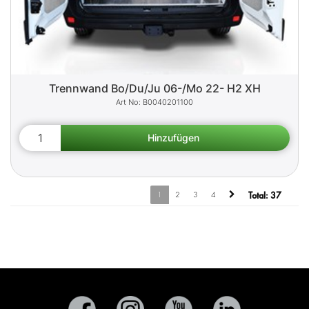
Trennwand Bo/Du/Ju 06-/Mo 22- H2 XH
B0040201100
1
2
3
4
Total:
37