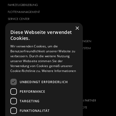
FAHRZEUGBEKLEBUNG
FLOTTENMANAGEMENT
SERVICE CENTER
×
FAHRZEUGHERSTELLER
ÜBER UNS
Diese Webseite verwendet
CITROËN
ANBIETER VON
Cookies.
KOMPLETTLÖSUNGEN
DACIA
Wir verwenden Cookies, um die
ÜBER MODUL-SYSTEM
FIAT
Benutzerfreundlichkeit unserer Website zu
DOWNLOADS
verbessern. Durch die weitere Nutzung
FORD
unserer Webseite stimmen Sie der
NEUIGKEITEN
HYUNDAI
Verwendung von Cookies gemäß unserer
Cookie-Richtlinie zu.
Weitere Informationen
KONTAKT
IVECO
MAN
KONTAKT
UNBEDINGT ERFORDERLICH
MAXUS
FAQ
PERFORMANCE
MERCEDES
PRESSE
NISSAN
WERDEN SIE EIN PARTNER
TARGETING
OPEL
STELLENANGEBOTE
FUNKTIONALITÄT
PEUGEOT