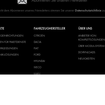
Abonnieren Sie unseren Newsletter
Datenschutzrichtlinie
Mit dem Abonnieren unseres Newsletters stimmen Sie unserer
zu
KTE
FAHRZEUGHERSTELLER
ÜBER UNS
UGEINRICHTUNGEN
CITROËN
ANBIETER VON
KOMPLETTLÖSUNGEN
N FÜR PAKETDIENSTE
DACIA
ÜBER MODUL-SYSTEM
ERKLEIDUNGEN
FIAT
DOWNLOADS
ONIK-LÖSUNGEN
FORD
NEUIGKEITEN
HYUNDAI
IVECO
MAN
MAXUS
MERCEDES
NISSAN
OPEL