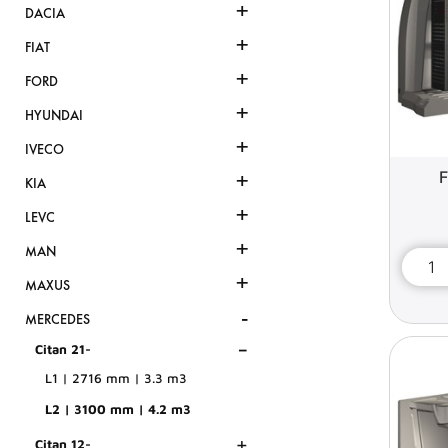
+
DACIA
+
FIAT
+
FORD
+
HYUNDAI
+
IVECO
+
F
KIA
+
LEVC
+
MAN
+
MAXUS
-
MERCEDES
-
Citan 21-
L1 | 2716 mm | 3.3 m3
L2 | 3100 mm | 4.2 m3
+
Citan 12-