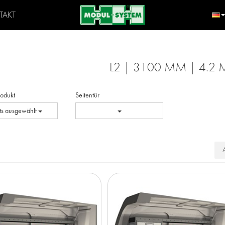
TAKT
L2 | 3100 MM | 4.2 
Produkt
Seitentür
ts ausgewählt