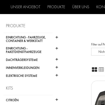
UNSER ANGEBOT
PRODUKTE
ÜBER UNS
KON
PRODUKTE
+
EINRICHTUNG - FAHRZEUGE,
CONTAINER & WERKSTATT
Filter auf 
+
EINRICHTUNG -
Nich
PAKETDIENSTFAHRZEUGE
+
DACHTRÄGERSYSTEME
+
INNENVERKLEIDUNGEN
+
ELEKTRISCHE SYSTEME
KITS
+
CITROËN