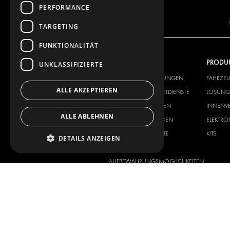
PERFORMANCE
TARGETING
FUNKTIONALITÄT
UNSER ANGEBOT
PRODU
UNKLASSIFIZIERTE
FAHRZEUGEINRICHTUNGEN
FAHRZE
ALLE AKZEPTIEREN
LÖSUNGEN FÜR PAKETDIENSTE
LÖSUNGE
INNENVERKLEIDUNGEN
INNENV
ALLE ABLEHNEN
ELEKTRONIK-LÖSUNGEN
ELEKTR
SICHERHEITSPRODUKTE
KITS
DETAILS ANZEIGEN
ZUBEHÖR
AUFBEWAHRUNGSMÖGLICHKEITEN
LÖSUNGEN FÜR DIE
WERKSTATT
FAHRZEUGBEKLEBUNG
FLOTTENMANAGEMENT
SERVICE CENTER