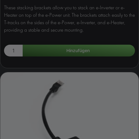
These stacking brackets allow you to stack an e-Inverter or e-
Heater on top of the e-Power unit. The brackets attach easily to the
T-tracks on the sides of the e-Power, e-Inverter, and e-Heater,
providing a stable and secure mounting.