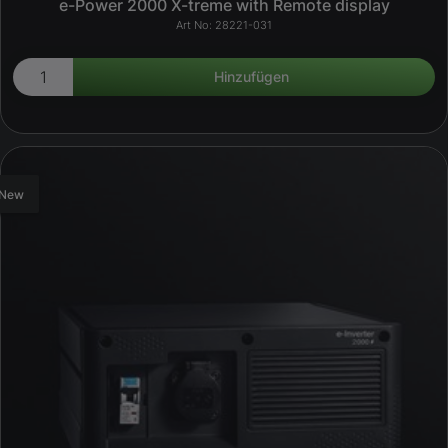
e-Power 2000 X-treme with Remote display
28221-031
New