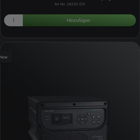
28220-031
New