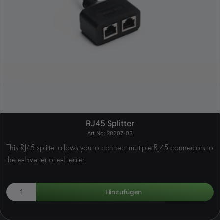
RJ45 Splitter
28207-03
This RJ45 splitter allows you to connect multiple RJ45 connectors to
the e-Inverter or e-Heater.