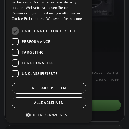
verbessern. Durch die weitere Nutzung
unserer Webseite stimmen Sie der
Verwendung von Cookies gemäß unserer
Cookie-Richtlinie zu.
Weitere Informationen
UNBEDINGT ERFORDERLICH
PERFORMANCE
TARGETING
e-Heater 2000
FUNKTIONALITÄT
28420-03
The Modul-System e-Heater 2000W delivers robust heating
UNKLASSIFIZIERTE
performance, perfect for larger commercial vehicles or those
with higher heating demands.
ALLE AKZEPTIEREN
ALLE ABLEHNEN
DETAILS ANZEIGEN