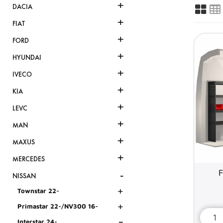
+
DACIA
+
FIAT
+
FORD
+
HYUNDAI
+
IVECO
+
KIA
+
LEVC
+
MAN
+
MAXUS
+
MERCEDES
-
F
NISSAN
+
Townstar 22-
+
Primastar 22-/NV300 16-
-
Interstar 24-