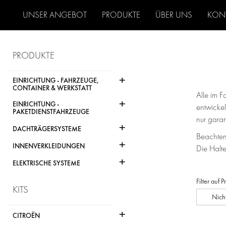
UNSER ANGEBOT
PRODUKTE
ÜBER UNS
KON
PRODUKTE
+
EINRICHTUNG - FAHRZEUGE,
CONTAINER & WERKSTATT
Alle im 
+
EINRICHTUNG -
entwickel
PAKETDIENSTFAHRZEUGE
nur gara
+
DACHTRÄGERSYSTEME
Beachten
+
INNENVERKLEIDUNGEN
Die Halt
+
ELEKTRISCHE SYSTEME
Filter auf 
KITS
Nich
+
CITROËN