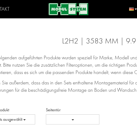
TAKT
L2H2 | 3583 MM | 9.
Folgenden aufgeführten Produkte wurden speziell für Marke, Modell 
t. Bitte nutzen Sie die zusätzlichen Filteroptionen, um die richtigen Pr
ntieren, dass es sich um die passenden Produkte handelt, wenn diese 
 Sie außerdem, dass das in den Sets enthaltene Montagematerial für d
erungen für die beschädigungsfreie Montage an Boden und Wandschie
Produkt
Seitentür
ts ausgewählt