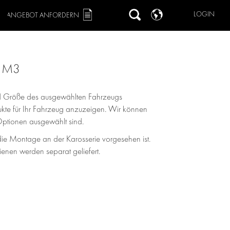
LOGIN
ANGEBOT ANFORDERN
9 M3
und Größe des ausgewählten Fahrzeugs
odukte für Ihr Fahrzeug anzuzeigen. Wir können
Optionen ausgewählt sind.
ie Montage an der Karosserie vorgesehen ist.
nen werden separat geliefert.