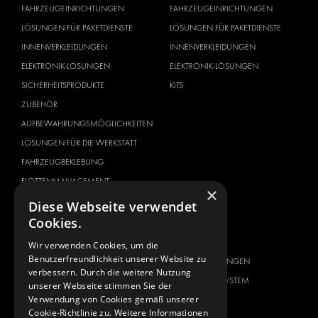
FAHRZEUGEINRICHTUNGEN
FAHRZEUGEINRICHTUNGEN
LÖSUNGEN FÜR PAKETDIENSTE
LÖSUNGEN FÜR PAKETDIENSTE
INNENVERKLEIDUNGEN
INNENVERKLEIDUNGEN
ELEKTRONIK-LÖSUNGEN
ELEKTRONIK-LÖSUNGEN
SICHERHEITSPRODUKTE
KITS
ZUBEHÖR
AUFBEWAHRUNGSMÖGLICHKEITEN
LÖSUNGEN FÜR DIE WERKSTATT
FAHRZEUGBEKLEBUNG
FLOTTENMANAGEMENT
×
SERVICE CENTER
Diese Webseite verwendet
Cookies.
FAHRZEUGHERSTELLER
ÜBER UNS
Wir verwenden Cookies, um die
CITROËN
ANBIETER VON
Benutzerfreundlichkeit unserer Website zu
KOMPLETTLÖSUNGEN
DACIA
verbessern. Durch die weitere Nutzung
ÜBER MODUL-SYSTEM
unserer Webseite stimmen Sie der
FIAT
Verwendung von Cookies gemäß unserer
DOWNLOADS
FORD
Cookie-Richtlinie zu.
Weitere Informationen