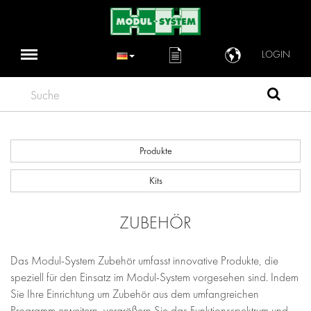
LOGIN
Suche
Produkte
Kits
ZUBEHÖR
Das Modul-System Zubehör umfasst innovative Produkte, die
speziell für den Einsatz im Modul-System vorgesehen sind. Indem
Sie Ihre Einrichtung um Zubehör aus dem umfangreichen
Programm erweitern, vergrößern Sie das Funktionsspektrum und