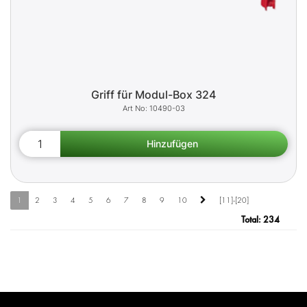
Griff für Modul-Box 324
10490-03
1
2
3
4
5
6
7
8
9
10
[11]-[20]
Total:
234