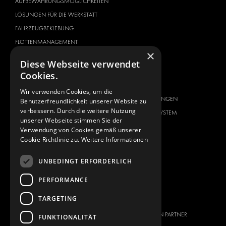
AUFBEWAHRUNGSMÖGLICHKEITEN
LÖSUNGEN FÜR DIE WERKSTATT
FAHRZEUGBEKLEBUNG
FLOTTENMANAGEMENT
×
SERVICE CENTER
Diese Webseite verwendet
Cookies.
FAHRZEUGHERSTELLER
ÜBER UNS
CITROËN
ANBIETER VON
Wir verwenden Cookies, um die
KOMPLETTLÖSUNGEN
Benutzerfreundlichkeit unserer Website zu
DACIA
verbessern. Durch die weitere Nutzung
ÜBER MODUL-SYSTEM
FIAT
unserer Webseite stimmen Sie der
DOWNLOADS
Verwendung von Cookies gemäß unserer
FORD
Cookie-Richtlinie zu.
Weitere Informationen
NEUIGKEITEN
HYUNDAI
KONTAKT
IVECO
UNBEDINGT ERFORDERLICH
MAN
KONTAKT
PERFORMANCE
MAXUS
FAQ
TARGETING
MERCEDES
PRESSE
NISSAN
WERDEN SIE EIN PARTNER
FUNKTIONALITÄT