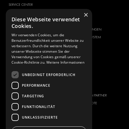
SERVICE CENTER
×
FAHRZEUGHERSTELLER
ÜBER UNS
Diese Webseite verwendet
CITROËN
ANBIETER VON
Cookies.
KOMPLETTLÖSUNGEN
DACIA
Wir verwenden Cookies, um die
ÜBER MODUL-SYSTEM
FIAT
Benutzerfreundlichkeit unserer Website zu
DOWNLOADS
verbessern. Durch die weitere Nutzung
FORD
unserer Webseite stimmen Sie der
NEUIGKEITEN
HYUNDAI
Verwendung von Cookies gemäß unserer
Cookie-Richtlinie zu.
Weitere Informationen
KONTAKT
IVECO
MAN
KONTAKT
UNBEDINGT ERFORDERLICH
MAXUS
FAQ
PERFORMANCE
MERCEDES
PRESSE
NISSAN
WERDEN SIE EIN PARTNER
TARGETING
OPEL
STELLENANGEBOTE
FUNKTIONALITÄT
PEUGEOT
UNKLASSIFIZIERTE
RENAULT
TOYOTA