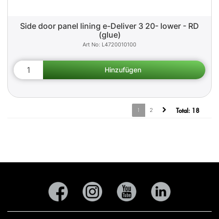
Side door panel lining e-Deliver 3 20- lower - RD
(glue)
L4720010100
1
2
Total:
18