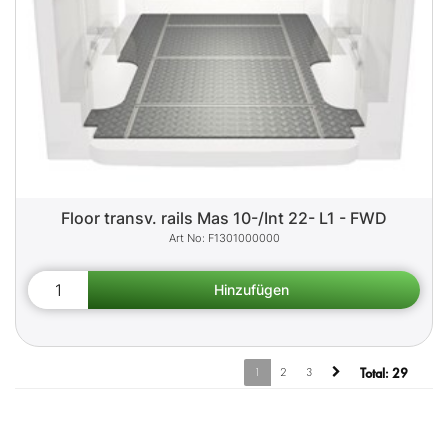
Floor transv. rails Mas 10-/Int 22- L1 - FWD
F1301000000
1
2
3
Total:
29