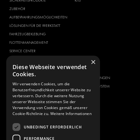
SICHERHEITSPRODUKTE
KITS
ZUBEHÖR
AUFBEWAHRUNGSMÖGLICHKEITEN
LÖSUNGEN FÜR DIE WERKSTATT
FAHRZEUGBEKLEBUNG
FLOTTENMANAGEMENT
SERVICE CENTER
×
FAHRZEUGHERSTELLER
ÜBER UNS
Diese Webseite verwendet
CITROËN
ANBIETER VON
Cookies.
KOMPLETTLÖSUNGEN
DACIA
Wir verwenden Cookies, um die
ÜBER MODUL-SYSTEM
FIAT
Benutzerfreundlichkeit unserer Website zu
DOWNLOADS
verbessern. Durch die weitere Nutzung
FORD
unserer Webseite stimmen Sie der
NEUIGKEITEN
HYUNDAI
Verwendung von Cookies gemäß unserer
Cookie-Richtlinie zu.
Weitere Informationen
KONTAKT
IVECO
MAN
KONTAKT
UNBEDINGT ERFORDERLICH
MAXUS
FAQ
PERFORMANCE
MERCEDES