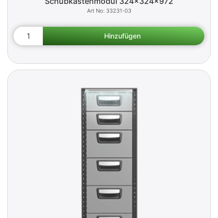
Schubkastenmodul 324x324x972
33231-03