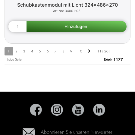
Schubkastenmodul mit Licht 324x486x270
34001-03L
1
2
3
4
5
6
7
8
9
10
[11]-[20]
Letze Seite
Total:
1177
Abonnieren Sie unseren Newsletter