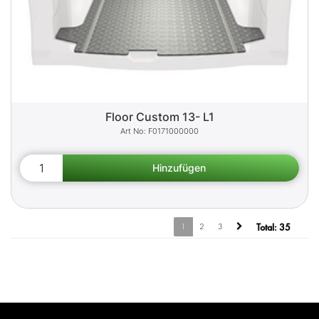
Floor Custom 13- L1
F0171000000
1
2
3
Total:
35