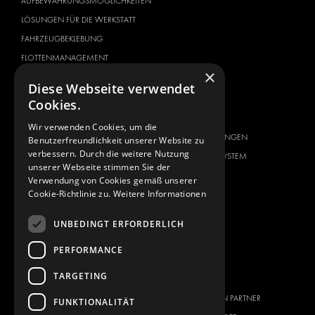
AUFBEWAHRUNGSMÖGLICHKEITEN
LÖSUNGEN FÜR DIE WERKSTATT
FAHRZEUGBEKLEBUNG
FLOTTENMANAGEMENT
×
SERVICE CENTER
Diese Webseite verwendet
Cookies.
FAHRZEUGHERSTELLER
ÜBER UNS
CITROËN
ANBIETER VON
Wir verwenden Cookies, um die
KOMPLETTLÖSUNGEN
Benutzerfreundlichkeit unserer Website zu
DACIA
verbessern. Durch die weitere Nutzung
ÜBER MODUL-SYSTEM
FIAT
unserer Webseite stimmen Sie der
DOWNLOADS
Verwendung von Cookies gemäß unserer
FORD
Cookie-Richtlinie zu.
Weitere Informationen
NEUIGKEITEN
HYUNDAI
KONTAKT
IVECO
UNBEDINGT ERFORDERLICH
MAN
KONTAKT
PERFORMANCE
MAXUS
FAQ
TARGETING
MERCEDES
PRESSE
NISSAN
WERDEN SIE EIN PARTNER
FUNKTIONALITÄT
OPEL