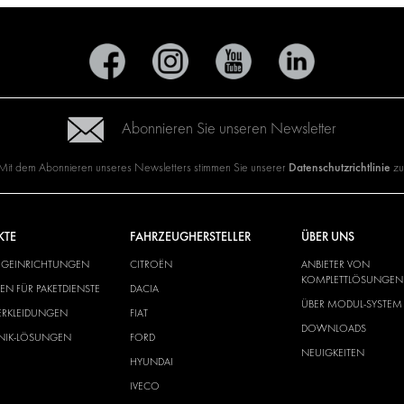
Abonnieren Sie unseren Newsletter
Datenschutzrichtlinie
Mit dem Abonnieren unseres Newsletters stimmen Sie unserer
zu
KTE
FAHRZEUGHERSTELLER
ÜBER UNS
UGEINRICHTUNGEN
CITROËN
ANBIETER VON
KOMPLETTLÖSUNGEN
N FÜR PAKETDIENSTE
DACIA
ÜBER MODUL-SYSTEM
ERKLEIDUNGEN
FIAT
DOWNLOADS
ONIK-LÖSUNGEN
FORD
NEUIGKEITEN
HYUNDAI
IVECO