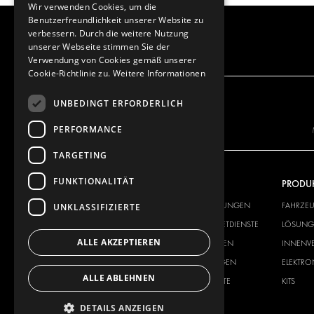
Wir verwenden Cookies, um die
Benutzerfreundlichkeit unserer Website zu
verbessern. Durch die weitere Nutzung
unserer Webseite stimmen Sie der
Verwendung von Cookies gemäß unserer
Cookie-Richtlinie zu.
Weitere Informationen
UNBEDINGT ERFORDERLICH
PERFORMANCE
TARGETING
FUNKTIONALITÄT
UNSER ANGEBOT
PRODU
FAHRZEUGEINRICHTUNGEN
FAHRZE
UNKLASSIFIZIERTE
LÖSUNGEN FÜR PAKETDIENSTE
LÖSUNGE
ALLE AKZEPTIEREN
INNENVERKLEIDUNGEN
INNENV
ELEKTRONIK-LÖSUNGEN
ELEKTR
ALLE ABLEHNEN
SICHERHEITSPRODUKTE
KITS
ZUBEHÖR
DETAILS ANZEIGEN