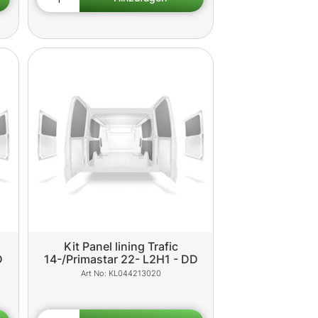
Kit Panel lining Trafic
D
14-/Primastar 22- L2H1 - DD
KL044213020