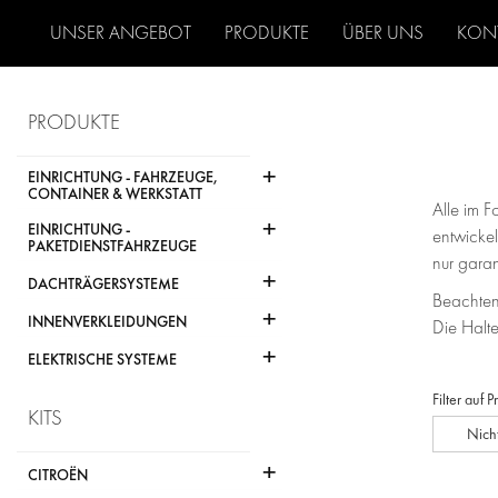
UNSER ANGEBOT
PRODUKTE
ÜBER UNS
KON
PRODUKTE
+
EINRICHTUNG - FAHRZEUGE,
CONTAINER & WERKSTATT
Alle im 
+
EINRICHTUNG -
entwickel
PAKETDIENSTFAHRZEUGE
nur gara
+
DACHTRÄGERSYSTEME
Beachten
+
INNENVERKLEIDUNGEN
Die Halt
+
ELEKTRISCHE SYSTEME
Filter auf 
KITS
Nich
+
CITROËN