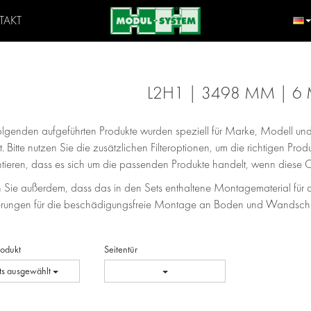
TAKT
L2H1 | 3498 MM | 6
Folgenden aufgeführten Produkte wurden speziell für Marke, Modell 
t. Bitte nutzen Sie die zusätzlichen Filteroptionen, um die richtigen Pr
ntieren, dass es sich um die passenden Produkte handelt, wenn diese 
 Sie außerdem, dass das in den Sets enthaltene Montagematerial für d
erungen für die beschädigungsfreie Montage an Boden und Wandschie
Produkt
Seitentür
ts ausgewählt