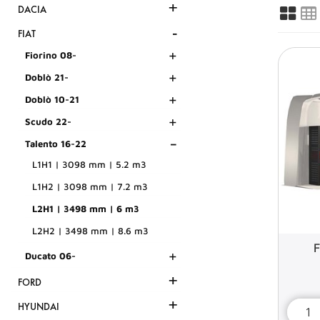
+
DACIA
-
FIAT
+
Fiorino 08-
+
Doblò 21-
+
Doblò 10-21
+
Scudo 22-
-
Talento 16-22
L1H1 | 3098 mm | 5.2 m3
L1H2 | 3098 mm | 7.2 m3
L2H1 | 3498 mm | 6 m3
L2H2 | 3498 mm | 8.6 m3
F
+
Ducato 06-
+
FORD
+
HYUNDAI