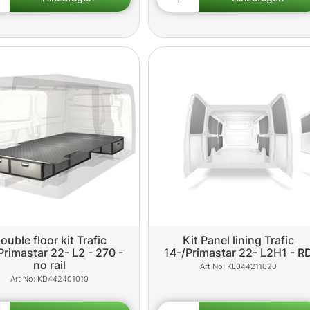
ouble floor kit Trafic
Kit Panel lining Trafic
Primastar 22- L2 - 270 -
14-/Primastar 22- L2H1 - R
no rail
KL044211020
KD442401010