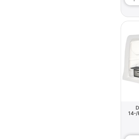
D
14-/