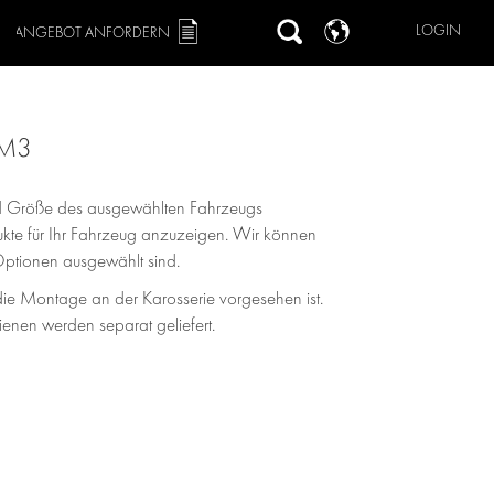
LOGIN
ANGEBOT ANFORDERN
 M3
und Größe des ausgewählten Fahrzeugs
odukte für Ihr Fahrzeug anzuzeigen. Wir können
Optionen ausgewählt sind.
ie Montage an der Karosserie vorgesehen ist.
nen werden separat geliefert.