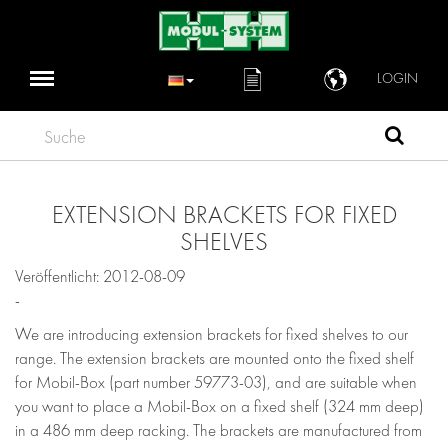
LOGIN
Suche
EXTENSION BRACKETS FOR FIXED
SHELVES
Veröffentlicht: 2012-08-09
-
We are introducing extension brackets for fixed shelves to our
range. The extension brackets are mounted onto the fixed shelf
for Mobil-Box (part number 59773-03), and are suitable when
you want to place a Mobil-Box on a fixed shelf (324 mm deep)
in a 486 mm deep racking. The brackets are manufactured from