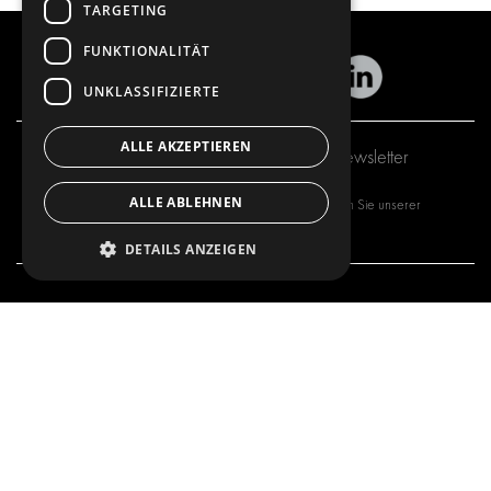
TARGETING
FUNKTIONALITÄT
UNKLASSIFIZIERTE
ALLE AKZEPTIEREN
Abonnieren Sie unseren Newsletter
ALLE ABLEHNEN
Mit dem Abonnieren unseres Newsletters stimmen Sie unserer
Datenschutzrichtlinie
zu.
DETAILS ANZEIGEN
UNSER ANGEBOT
PRODUKTE
FAHRZEUGEINRICHTUNGEN
FAHRZEUGEINRICHTUNGEN
LÖSUNGEN FÜR PAKETDIENSTE
LÖSUNGEN FÜR PAKETDIENSTE
INNENVERKLEIDUNGEN
INNENVERKLEIDUNGEN
ELEKTRONIK-LÖSUNGEN
ELEKTRONIK-LÖSUNGEN
SICHERHEITSPRODUKTE
KITS